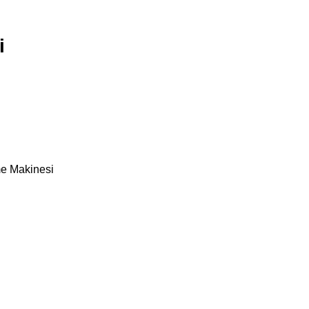
i
me Makinesi