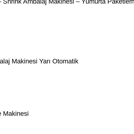
– Shrink Ambalaj Makinesi – Yumurta Paketle
laj Makinesi Yarı Otomatik
e Makinesi