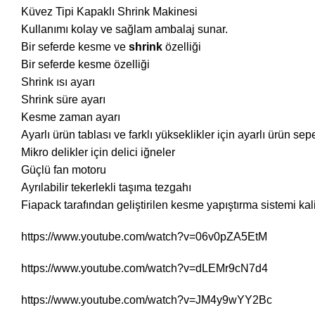
Küvez Tipi Kapaklı Shrink Makinesi
Kullanımı kolay ve sağlam ambalaj sunar.
Bir seferde kesme ve
shrink
özelliği
Bir seferde kesme özelliği
Shrink ısı ayarı
Shrink süre ayarı
Kesme zaman ayarı
Ayarlı ürün tablası ve farklı yükseklikler için ayarlı ürün sepe
Mikro delikler için delici iğneler
Güçlü fan motoru
Ayrılabilir tekerlekli taşıma tezgahı
Fiapack tarafından geliştirilen kesme yapıştırma sistemi kal
https://www.youtube.com/watch?v=06v0pZA5EtM
https://www.youtube.com/watch?v=dLEMr9cN7d4
https://www.youtube.com/watch?v=JM4y9wYY2Bc