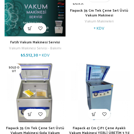
SOLD O
UT
Fiapack 35 Cm Tek Çene Set Üstü
Vakum Makinesi
Vakum Makineleri
+ KDV
Fatih Vakum Makinesi Servisi
Vakum Makinesi Servisi - Bakımı
₺
5.512,30
+ KDV
SOLD O
UT
Fiapack 35 Cm Tek Çene Set Üstü
Fiapack 41 Cm Çift Çene Ayaklı
Vakum Makinesi Gıda Vakum
Vakum Makinesi YERLİ ÜRETİM 3 Yıl