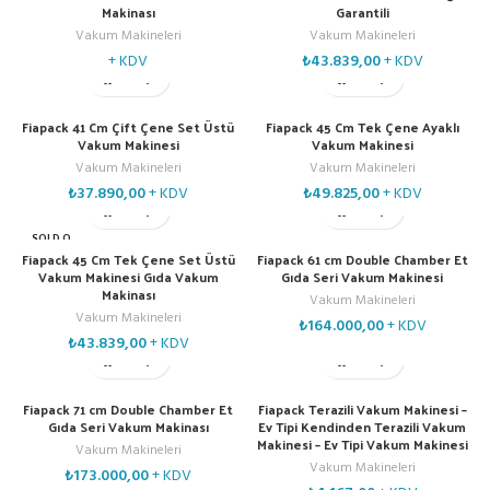
Makinası
Garantili
Vakum Makineleri
Vakum Makineleri
+ KDV
₺
43.839,00
+ KDV
Fiapack 41 Cm Çift Çene Set Üstü
Fiapack 45 Cm Tek Çene Ayaklı
Vakum Makinesi
Vakum Makinesi
Vakum Makineleri
Vakum Makineleri
₺
37.890,00
+ KDV
₺
49.825,00
+ KDV
SOLD O
UT
Fiapack 45 Cm Tek Çene Set Üstü
Fiapack 61 cm Double Chamber Et
Vakum Makinesi Gıda Vakum
Gıda Seri Vakum Makinesi
Makinası
Vakum Makineleri
Vakum Makineleri
₺
164.000,00
+ KDV
₺
43.839,00
+ KDV
Fiapack 71 cm Double Chamber Et
Fiapack Terazili Vakum Makinesi –
Gıda Seri Vakum Makinası
Ev Tipi Kendinden Terazili Vakum
Makinesi – Ev Tipi Vakum Makinesi
Vakum Makineleri
Vakum Makineleri
₺
173.000,00
+ KDV