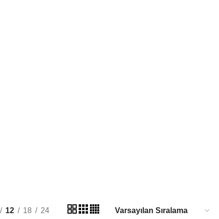
E TABAK KAPATMA MAKINELERI
roducts
MA MAKINELERI
SHRINK FILMLERI
9 Products
12
18
24