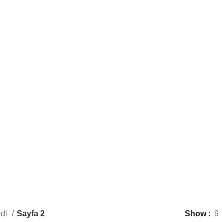
ESI
ÇEMBER MAKINELERI
İKINCI EL ÜRÜNLER
KAS
13 Products
15 Products
34 P
ET KAPATMA MAKINELERI
PEDALLI POŞET AĞZI YAPIŞTIR
6 Products
KUM MAKINESI SERVISI – BAKIMI
Products
ndi
Sayfa 2
Show
9