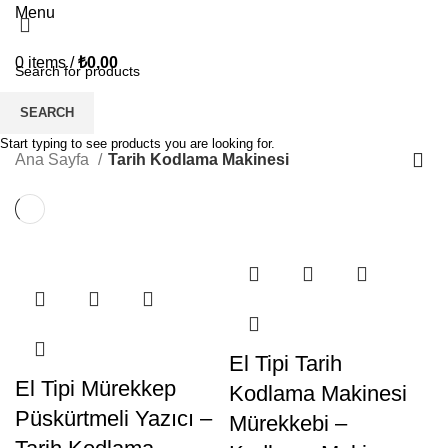
Menu
0
items
/
₺
0,00
Tarih Kodlama Makinesi
SEARCH
Start typing to see products you are looking for.
CATEGORIES
Ana Sayfa
Tarih Kodlama Makinesi
El Tipi Tarih
El Tipi Mürekkep
Kodlama Makinesi
Püskürtmeli Yazıcı –
Mürekkebi –