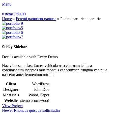
Menu
0
items
/
₺
0,00
Home
»
Potenti parturient parturie
»
Potenti parturient parturie
Sticky Sidebar
Details available with Every Demo
Hac vitae sem class fames vehicula nascetur nam tellus a
condimentum inceptos mus rhoncus et accumsan fringilla vehicula
nascetur amet fermentum rutrum.
Client
WordPress
Designer
John Doe
Materials
Wood, Paper
Website
xtemos.com/wood
View Project
Newer
Rhoncus quisque sollicitudin