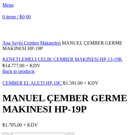
Menu
0
items
/
₺
0,00
Click to enlarge
Ana Sayfa
Çember Makineleri
MANUEL ÇEMBER GERME
MAKINESI HP-19P
KENETLEMELI ÇELIK ÇEMBER MAKINESI HP-13-19K
₺
14.777,00
+ KDV
Back to products
ÇEMBER EL ALETI HP-19C
₺
1.591,00
+ KDV
MANUEL ÇEMBER GERME
MAKINESI HP-19P
₺
1.705,00
+ KDV