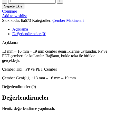
MANUEL
ÇEMBER
Sepete Ekle
GERME
Compare
MAKINESI
Add to wishlist
HP-
Stok kodu:
fia673
Kategoriler:
Çember Makineleri
19P
adet
Açıklama
Değerlendirmeler (0)
Açıklama
13 mm – 16 mm – 19 mm çember genişliklerine uygundur. PP ve
PET çemberi ile kullanılır. Bağlantı, bukle toka ile birlikte
gerçekleşir.
Çember Tipi : PP ve PET Çember
Çember Genişliği : 13 mm – 16 mm – 19 mm
Değerlendirmeler (0)
Değerlendirmeler
Henüz değerlendirme yapılmadı.