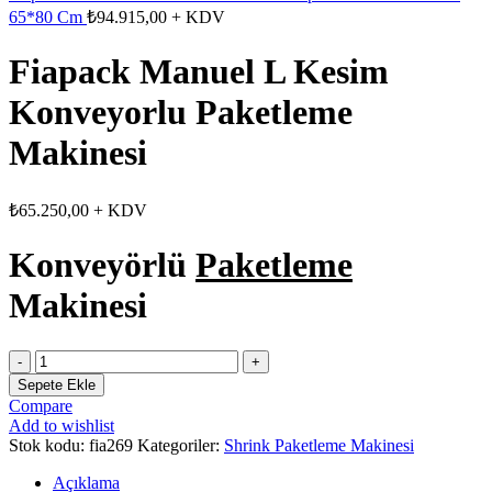
65*80 Cm
₺
94.915,00
+ KDV
Fiapack Manuel L Kesim
Konveyorlu Paketleme
Makinesi
₺
65.250,00
+ KDV
Konveyörlü
Paketleme
Makinesi
Fiapack
Manuel
Sepete Ekle
L
Compare
Kesim
Add to wishlist
Konveyorlu
Stok kodu:
fia269
Kategoriler:
Shrink Paketleme Makinesi
Paketleme
Makinesi
Açıklama