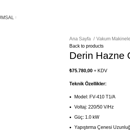
UMSAL
Ana Sayfa
Vakum Makinele
Back to products
Derin Hazne 
₺
75.780,00
+ KDV
Teknik Özellikler:
Model: FV-410 T1/A
Voltaj: 220/50 V/Hz
Güç: 1.0 kW
Yapıştırma Çenesi Uzunlu