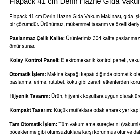
Fiapack 41 cm Derin Hazne Gıda Vak
Fiapack 41 cm Derin Hazne Gıda Vakum Makinası, gıda işletme
bir çözümdür. Ürünümüz, mükemmel tasarım ve özellikleriyl
Paslanmaz Çelik Kalite:
Ürünlerimiz 304 kalite paslanmaz ç
ömür sunar.
Kolay Kontrol Paneli:
Elektromekanik kontrol paneli, vakum
Otomatik İşlem:
Makina kapağı kapatıldığında otomatik olara
paslanma, erime, rutubet, koku gibi zararlı etkenlerden koru
Hijyenik Tasarım:
Ürün, hijyenik koşullara uygun olarak ür
Kompakt Tasarım:
Küçük mutfaklara odaklanarak yer kapla
Tam Otomatik İşlem:
Tüm vakumlama süreçlerini (vakumlama
böceklenme gibi olumsuzluklara karşı korunmuş olur ve dah