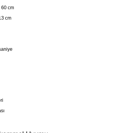
 60 cm
 13 cm
saniye
ri
sı