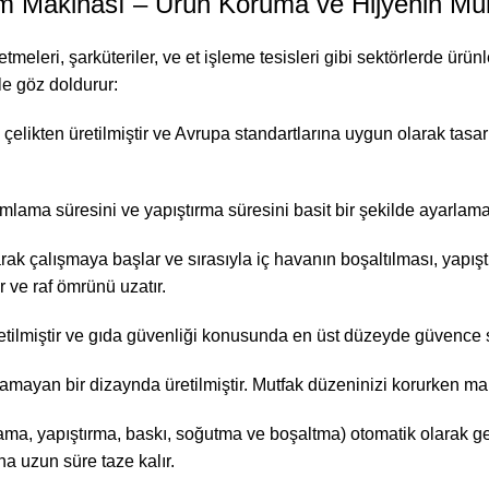
um Makinası – Ürün Koruma ve Hijyenin 
leri, şarküteriler, ve et işleme tesisleri gibi sektörlerde ürün
e göz doldurur:
elikten üretilmiştir ve Avrupa standartlarına uygun olarak tasa
lama süresini ve yapıştırma süresini basit bir şekilde ayarlama
k çalışmaya başlar ve sırasıyla iç havanın boşaltılması, yapıştı
r ve raf ömrünü uzatır.
etilmiştir ve gıda güvenliği konusunda en üst düzeyde güvence 
mayan bir dizaynda üretilmiştir. Mutfak düzeninizi korurken ma
, yapıştırma, baskı, soğutma ve boşaltma) otomatik olarak gerç
a uzun süre taze kalır.