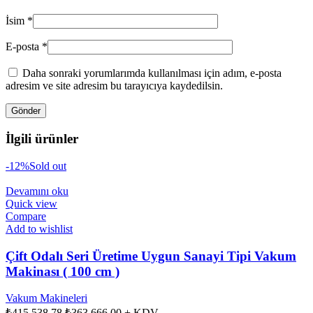
İsim
*
E-posta
*
Daha sonraki yorumlarımda kullanılması için adım, e-posta
adresim ve site adresim bu tarayıcıya kaydedilsin.
İlgili ürünler
-12%
Sold out
Devamını oku
Quick view
Compare
Add to wishlist
Çift Odalı Seri Üretime Uygun Sanayi Tipi Vakum
Makinası ( 100 cm )
Vakum Makineleri
Orijinal
Şu
₺
415.538,78
₺
363.666,00
+ KDV