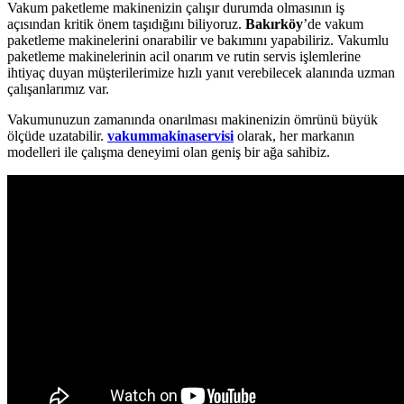
Vakum paketleme makinenizin çalışır durumda olmasının iş
açısından kritik önem taşıdığını biliyoruz.
Bakırköy
’de vakum
paketleme makinelerini onarabilir ve bakımını yapabiliriz. Vakumlu
paketleme makinelerinin acil onarım ve rutin servis işlemlerine
ihtiyaç duyan müşterilerimize hızlı yanıt verebilecek alanında uzman
çalışanlarımız var.
Vakumunuzun zamanında onarılması makinenizin ömrünü büyük
ölçüde uzatabilir.
vakummakinaservisi
olarak, her markanın
modelleri ile çalışma deneyimi olan geniş bir ağa sahibiz.