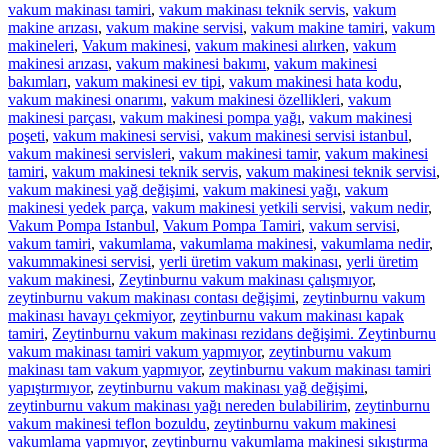
vakum makinası tamiri
,
vakum makinası teknik servis
,
vakum
makine arızası
,
vakum makine servisi
,
vakum makine tamiri
,
vakum
makineleri
,
Vakum makinesi
,
vakum makinesi alırken
,
vakum
makinesi arızası
,
vakum makinesi bakımı
,
vakum makinesi
bakımları
,
vakum makinesi ev tipi
,
vakum makinesi hata kodu
,
vakum makinesi onarımı
,
vakum makinesi özellikleri
,
vakum
makinesi parçası
,
vakum makinesi pompa yağı
,
vakum makinesi
poşeti
,
vakum makinesi servisi
,
vakum makinesi servisi istanbul
,
vakum makinesi servisleri
,
vakum makinesi tamir
,
vakum makinesi
tamiri
,
vakum makinesi teknik servis
,
vakum makinesi teknik servisi
,
vakum makinesi yağ değişimi
,
vakum makinesi yağı
,
vakum
makinesi yedek parça
,
vakum makinesi yetkili servisi
,
vakum nedir
,
Vakum Pompa Istanbul
,
Vakum Pompa Tamiri
,
vakum servisi
,
vakum tamiri
,
vakumlama
,
vakumlama makinesi
,
vakumlama nedir
,
vakummakinesi servisi
,
yerli üretim vakum makinası
,
yerli üretim
vakum makinesi
,
Zeytinburnu vakum makinası çalışmıyor
,
zeytinburnu vakum makinası contası değişimi
,
zeytinburnu vakum
makinası havayı çekmiyor
,
zeytinburnu vakum makinası kapak
tamiri
,
Zeytinburnu vakum makinası rezidans değişimi. Zeytinburnu
vakum makinası tamiri vakum yapmıyor
,
zeytinburnu vakum
makinası tam vakum yapmıyor
,
zeytinburnu vakum makinası tamiri
yapıştırmıyor
,
zeytinburnu vakum makinası yağ değişimi
,
zeytinburnu vakum makinası yağı nereden bulabilirim
,
zeytinburnu
vakum makinesi teflon bozuldu
,
zeytinburnu vakum makinesi
vakumlama yapmıyor
,
zeytinburnu vakumlama makinesi sıkıştırma