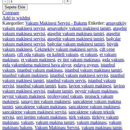
Bakırköy
Vakum
Sepete Ekle
Makinesi
Compare
Servisi
Add to wishlist
adet
Kategoriler:
Vakum Makinesi Servisi - Bakımı
Etiketler:
arnavutköy
vakum makinesi servisi
,
arnavutköy vakum makinesi tamiri
,
ataşehir
vakum makinası servisi
,
ataşehir vakum makinası tamiri
,
ataşehir
vakum makinesi servisi
,
ataşehir vakum makinesi tamiri
,
bağcılar
vakum makinesi servisi
,
bağcılar vakum makinesi tamiri
,
büyük
vakum makinesi
,
Çekmeköy vakum makinesi servis
,
çift çene
vakum
,
cift oda vakum
,
en kaliteli vakum
,
et vakum
,
et vakum
makinası
,
et vakum makinesi
,
ev tipi vakum makinası
,
gıda vakum
,
gıda vakumlama makinesi hava alıyor
,
gıdaya uygun
,
istanbul
vakum
,
istanbul vakum makinası
,
istanbul vakum makinası tamiri
,
istanbul vakum makinesi
,
istanbul vakum makinesi servisi
,
istanbul
vakum makinesi tamiri
,
istanbul vakum servis
,
istanbul vakum
servisi
,
istanbul vakum tamiri
,
kuru
,
lavion vakum makinesi
,
lavion
vakum makinesi servisi
,
makum tamiri
,
peynir vakum makinası
,
peynir vakum makinesi
,
profesyonel vakum
,
propack vakum
makinesi
,
sanayi tipi vakum makinesi
,
sancaktepe vakum makina
tamiri
,
sancaktepe vakum makinası
,
sancaktepe vakum makinesi
,
sancaktepe vakum makinesi servisi
,
sancaktepe vakum teknik
servisi
,
seri üretim vakum makinası
,
türk vakum
,
türkiye vakum
makinası
,
vakum
,
vakum makina tamiri
,
vakum makinası
,
vakum
makinası bakımı
,
Vakum Makinası Servisi
,
vakum makinası tamir
,