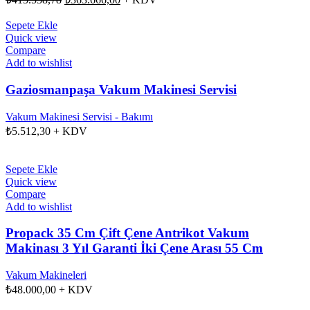
fiyat:
andaki
fiyat:
₺415.538,78.
Sepete Ekle
₺363.666,00.
Quick view
Compare
Add to wishlist
Gaziosmanpaşa Vakum Makinesi Servisi
Vakum Makinesi Servisi - Bakımı
₺
5.512,30
+ KDV
Sepete Ekle
Quick view
Compare
Add to wishlist
Propack 35 Cm Çift Çene Antrikot Vakum
Makinası 3 Yıl Garanti İki Çene Arası 55 Cm
Vakum Makineleri
₺
48.000,00
+ KDV