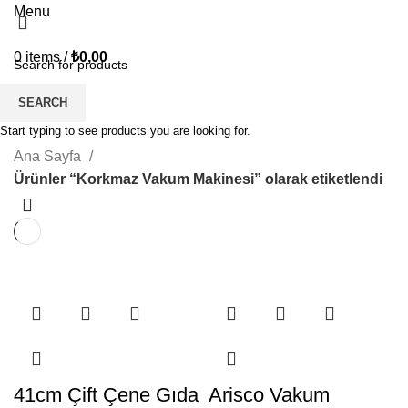
Menu
0
items
/
₺
0,00
Korkmaz Vakum Makinesi
SEARCH
Start typing to see products you are looking for.
CATEGORIES
Ana Sayfa
Ürünler “Korkmaz Vakum Makinesi” olarak etiketlendi
41cm Çift Çene Gıda
Arisco Vakum